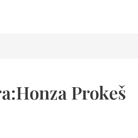
HOME
DORIEN
CITRON REV
K
ra:Honza Prokeš